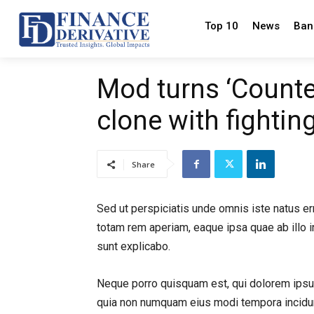
Top 10
News
Ban
Mod turns ‘Counter
clone with fightin
Share
Sed ut perspiciatis unde omnis iste natus e
totam rem aperiam, eaque ipsa quae ab illo in
sunt explicabo.
Neque porro quisquam est, qui dolorem ipsum 
quia non numquam eius modi tempora incidun