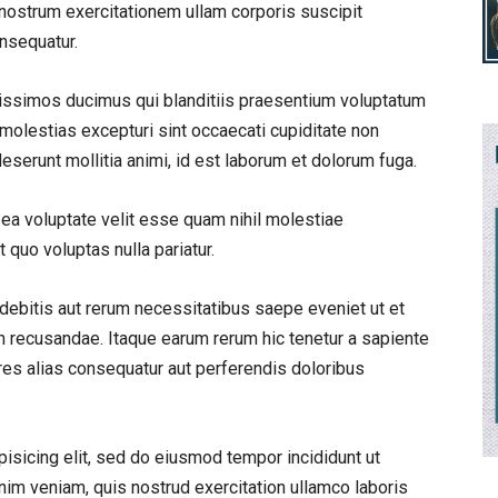
nostrum exercitationem ullam corporis suscipit
nsequatur.
nissimos ducimus qui blanditiis praesentium voluptatum
 molestias excepturi sint occaecati cupiditate non
 deserunt mollitia animi, id est laborum et dolorum fuga.
 ea voluptate velit esse quam nihil molestiae
 quo voluptas nulla pariatur.
debitis aut rerum necessitatibus saepe eveniet ut et
n recusandae. Itaque earum rerum hic tenetur a sapiente
ores alias consequatur aut perferendis doloribus
isicing elit, sed do eiusmod tempor incididunt ut
nim veniam, quis nostrud exercitation ullamco laboris