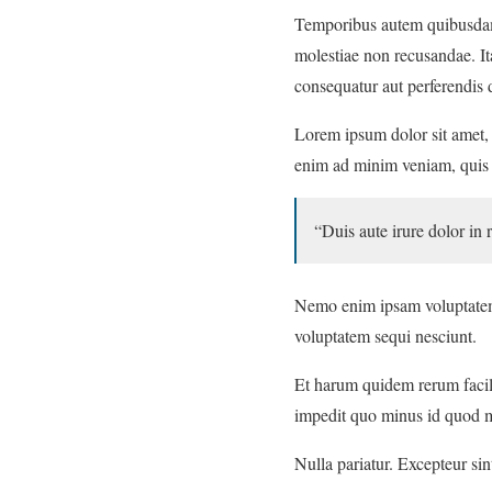
Temporibus autem quibusdam et
molestiae non recusandae. Ita
consequatur aut perferendis d
Lorem ipsum dolor sit amet, 
enim ad minim veniam, quis n
“Duis aute irure dolor in 
Nemo enim ipsam voluptatem q
voluptatem sequi nesciunt.
Et harum quidem rerum facili
impedit quo minus id quod m
Nulla pariatur. Excepteur sin