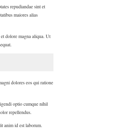
tates repudiandae sint et
tatibus maiores alias
e et dolore magna aliqua. Ut
sequat.
magni dolores eos qui ratione
ligendi optio cumque nihil
olor repellendus.
lit anim id est laborum.