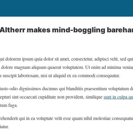
n Altherr makes mind-boggling bareha
i dolorem ipsum quia dolor sit amet, consectetur, adipisci velit, sed
et dolore magnam aliquam quaerat voluptatem. Ut enim ad minima venia
s suscipit laboriosam, nisi ut aliquid ex ea commodi consequatur.
iusto odio dignissimos ducimus qui blanditiis praesentium voluptatum de
epturi sint occaecati cupiditate non provident, similique
sunt in culpa qu
orum fuga.
ehenderit qui in ea voluptate velit esse quam nihil molestiae consequat
atur.