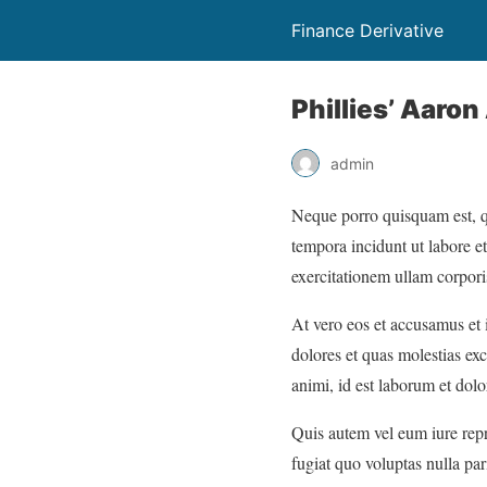
Finance Derivative
Phillies’ Aaro
admin
Neque porro quisquam est, qu
tempora incidunt ut labore 
exercitationem ullam corpori
At vero eos et accusamus et 
dolores et quas molestias exc
animi, id est laborum et dol
Quis autem vel eum iure repr
fugiat quo voluptas nulla pari