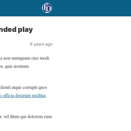
nded play
9 years ago
 quia non numquam eius modi
m, quis nostrum
leniti atque corrupti quos
i officia deserunt mollitia
ur, vel illum qui dolorem eum