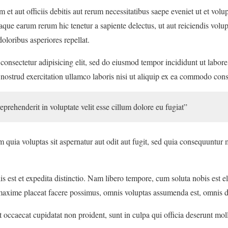
 aut officiis debitis aut rerum necessitatibus saepe eveniet ut et volup
que earum rerum hic tenetur a sapiente delectus, ut aut reiciendis volup
oloribus asperiores repellat.
consectetur adipisicing elit, sed do eiusmod tempor incididunt ut labor
ostrud exercitation ullamco laboris nisi ut aliquip ex ea commodo con
reprehenderit in voluptate velit esse cillum dolore eu fugiat”
uia voluptas sit aspernatur aut odit aut fugit, sed quia consequuntur 
s est et expedita distinctio. Nam libero tempore, cum soluta nobis est e
axime placeat facere possimus, omnis voluptas assumenda est, omnis d
t occaecat cupidatat non proident, sunt in culpa qui officia deserunt mol